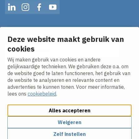
LinkedIn
Instagram
Facebook
YouTube
Op de hoogte blijven van het laatste nieuws?
Ontvang onze nieuws alerts in je mailbox!
Deze website maakt gebruik van
E-mailadres
cookies
Wij maken gebruik van cookies en andere
Ik ga akkoord met het
privacy statement.
gelijkwaardige technieken. We gebruiken deze o.a. om
de website goed te laten functioneren, het gebruik van
de website te analyseren en relevante content en
advertenties te kunnen tonen. Voor meer informatie,
lees ons
cookiebeleid
.
Alles accepteren
Cookies aanpassen
Cookie beleid
Privacy policy
Responsible disclosure
Weigeren
Zelf instellen