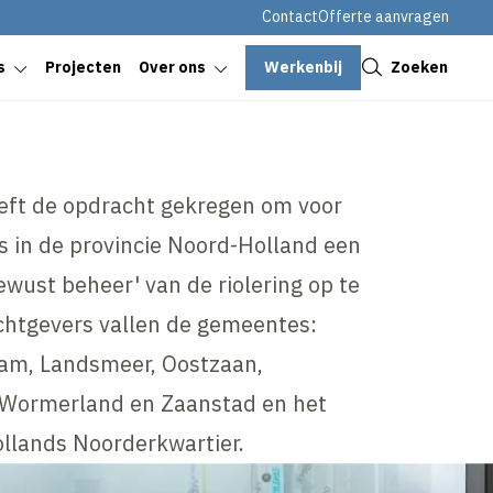
Contact
Offerte aanvragen
Sluiten
Werkenbij
Zoeken
s
Projecten
Over ons
eft de opdracht gekregen om voor
 in de provincie Noord-Holland een
ewust beheer' van de riolering op te
chtgevers vallen de gemeentes:
am, Landsmeer, Oostzaan,
 Wormerland en Zaanstad en het
lands Noorderkwartier.