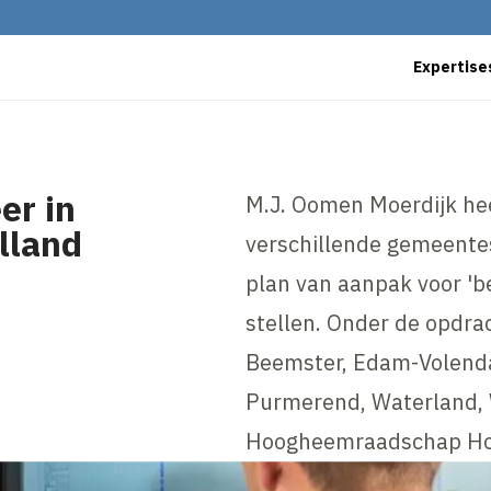
Expertise
er in
M.J. Oomen Moerdijk he
lland
verschillende gemeentes
plan van aanpak voor 'b
stellen. Onder de opdra
Beemster, Edam-Volend
Purmerend, Waterland,
Hoogheemraadschap Hol