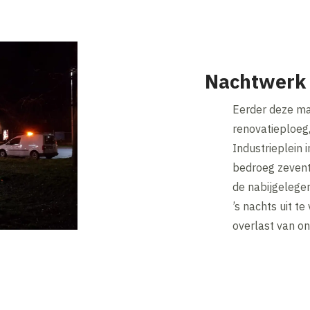
Nachtwerk
Eerder deze ma
renovatieploeg
Industrieplein 
bedroeg zevent
de nabijgelegen
’s nachts uit t
overlast van on