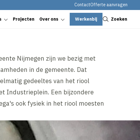
Contact
Offerte aanvragen
Sluiten
Werkenbij
Zoeken
s
Projecten
Over ons
eente Nijmegen zijn we bezig met
zaamheden in de gemeente. Dat
elmatig gedeeltes van het riool
et Industrieplein. Een bijzondere
ega's ook fysiek in het riool moesten