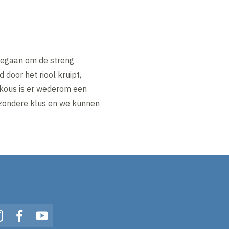
ngegaan om de streng
 door het riool kruipt,
 kous is er wederom een
ijzondere klus en we kunnen
In
Instagram
Facebook
YouTube