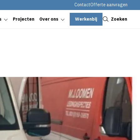
Contact
Offerte aanvragen
Sluiten
Werkenbij
Zoeken
s
Projecten
Over ons