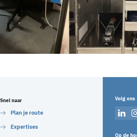
Volg ons
Snel naar
Plan je route
Linked
Expertises
Op de ho