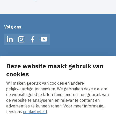
Volg ons
LinkedIn
Instagram
Facebook
YouTube
Op de hoogte blijven van het laatste nieuws?
Ontvang onze nieuws alerts in je mailbox!
Deze website maakt gebruik van
cookies
E-mailadres
Wij maken gebruik van cookies en andere
Ik ga akkoord met het
privacy statement.
gelijkwaardige technieken. We gebruiken deze o.a. om
de website goed te laten functioneren, het gebruik van
de website te analyseren en relevante content en
advertenties te kunnen tonen. Voor meer informatie,
lees ons
cookiebeleid
.