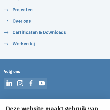
Projecten
Over ons
Certificaten & Downloads
Werken bij
Volg ons
LinkedIn
Instagram
Facebook
YouTube
Op de hoogte blijven van het laatste nieuws?
Ontvang onze nieuws alerts in je mailbox!
Deze website maakt gebruik van