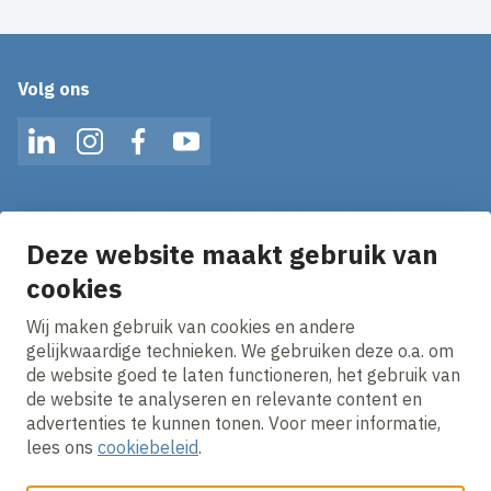
Volg ons
LinkedIn
Instagram
Facebook
YouTube
Op de hoogte blijven van het laatste nieuws?
Ontvang onze nieuws alerts in je mailbox!
Deze website maakt gebruik van
E-mailadres
cookies
Wij maken gebruik van cookies en andere
Ik ga akkoord met het
privacy statement.
gelijkwaardige technieken. We gebruiken deze o.a. om
de website goed te laten functioneren, het gebruik van
de website te analyseren en relevante content en
advertenties te kunnen tonen. Voor meer informatie,
lees ons
cookiebeleid
.