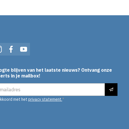
In
Instagram
Facebook
YouTube
ogte blijven van het laatste nieuws? Ontvang onze
erts in je mailbox!
es
akkoord met het
privacy statement.