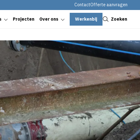
Contact
Offerte aanvragen
Sluiten
Werkenbij
Zoeken
s
Projecten
Over ons