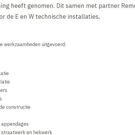
ening heeft genomen. Dit samen met partner Rem
r de E en W technische installaties.
e werkzaamheden uitgevoerd:
atie
latie
ders
s
e constructie
n appendages
r straatwerk en hekwerk