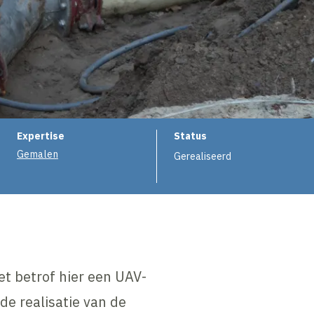
e
Expertise
Status
Gemalen
Gerealiseerd
et betrof hier een UAV-
de realisatie van de