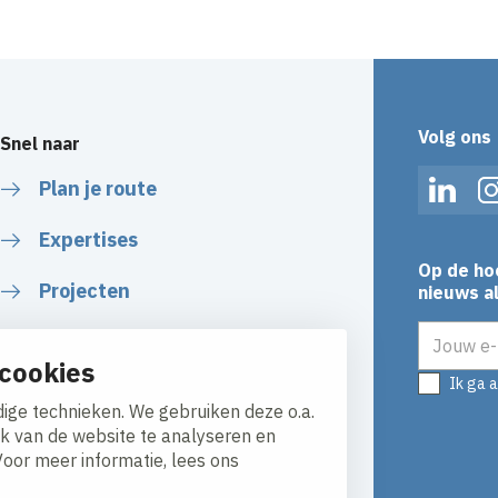
Volg ons
Snel naar
Plan je route
Linked
Expertises
Op de ho
Projecten
nieuws al
E-mailadr
Over ons
cookies
Ik ga 
Certificaten & Downloads
ige technieken. We gebruiken deze o.a.
ik van de website te analyseren en
Werken bij
Voor meer informatie, lees ons