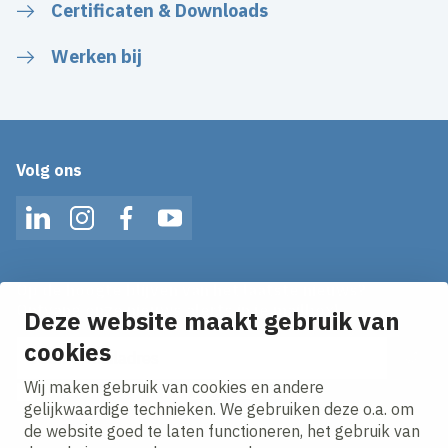
Certificaten & Downloads
Werken bij
Volg ons
LinkedIn
Instagram
Facebook
YouTube
Op de hoogte blijven van het laatste nieuws?
Ontvang onze nieuws alerts in je mailbox!
Deze website maakt gebruik van
cookies
E-mailadres
Wij maken gebruik van cookies en andere
Ik ga akkoord met het
privacy statement.
gelijkwaardige technieken. We gebruiken deze o.a. om
de website goed te laten functioneren, het gebruik van