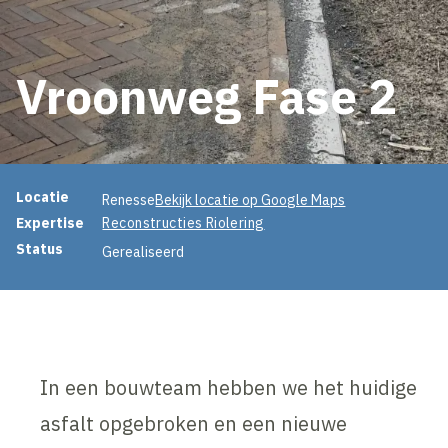
Vroonweg Fase 2
Projectinformatie
Locatie
Renesse
Bekijk locatie op Google Maps
Expertise
Reconstructies Riolering
Status
Gerealiseerd
In een bouwteam hebben we het huidige
asfalt opgebroken en een nieuwe