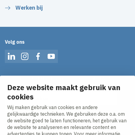
Werken bij
Volg ons
LinkedIn
Instagram
Facebook
YouTube
Op de hoogte blijven van het laatste nieuws?
Ontvang onze nieuws alerts in je mailbox!
Deze website maakt gebruik van
cookies
E-mailadres
Wij maken gebruik van cookies en andere
Ik ga akkoord met het
privacy statement.
gelijkwaardige technieken. We gebruiken deze o.a. om
de website goed te laten functioneren, het gebruik van
de website te analyseren en relevante content en
advertenties te kunnen tonen. Voor meer informatie,